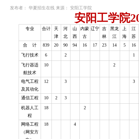
发布者：
华夏招生在线
来源：
安阳工学院
安阳工学院2
专业
合计
天
河
山
内蒙
辽宁
吉
黑龙
上
江
津
北
西
古
林
江
海
苏
合 计
839
20
90
94
16
17
23
14
5
16
飞行技术
6
2
1
飞行器适
10
2
航技术
电气工程
12
3
3
及其动化
通信工程
10
2
3
机器人工
18
2
程
网络工程
18
4
（网安方