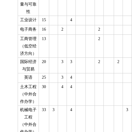
量与可靠
性
工业设计
15
4
电子商务
16
2
2
工商管理
13
2
（低空经
济方向）
国际经济
20
3
3
2
2
与贸易
英语
25
3
4
土木工程
30
4
4
（中外合
作办学）
机械电子
33
3
4
3
工程
（中外合
作办学）