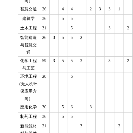
向）
智慧交通
26
4
4
2
3
3
1
建筑学
36
5
5
土木工程
31
5
3
2
智能建造
26
3
5
5
2
与智慧交
通
化学工程
59
3
5
5
3
3
2
与工艺
环境工程
20
6
(无人机环
保应用方
向）
应用化学
30
5
6
3
制药工程
36
5
5
新能源材
21
3
2