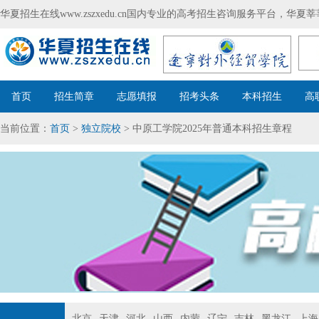
华夏招生在线www.zszxedu.cn国内专业的高考招生咨询服务平台，华
首页
招生简章
志愿填报
招考头条
本科招生
高
当前位置：
首页
>
独立院校
> 中原工学院2025年普通本科招生章程
北京
天津
河北
山西
内蒙
辽宁
吉林
黑龙江
上海