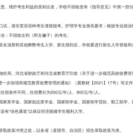
负责、维护考生利益的原则出发，学校不招收患有《指导意见》中第一部
口试，请非英语语种考生谨慎报考。护理学专业身高要求：根据专业就业
学专业：不招收左利（即左撇子）的考生。
冒名顶替和其他舞弊考生入学。新生报到后，学校要进行新生入学资格和
物价局、河北省财政厅和河北省教育厅印发《关于进一步规范高校收费管
于进一步加强和规范教育收费管理的通知》（冀教财【2021】17号）等文
条件不同，住宿费分为500元/年/人、800元/年/人。
国家奖学金、国家励志奖学金、国家助学金、国家助学贷款、勤工助学、
设有“绿色通道”以保证经济困难学生顺利入学。
录取政策冲突之处，以各省（直辖市、自治区）招生录取政策为准。