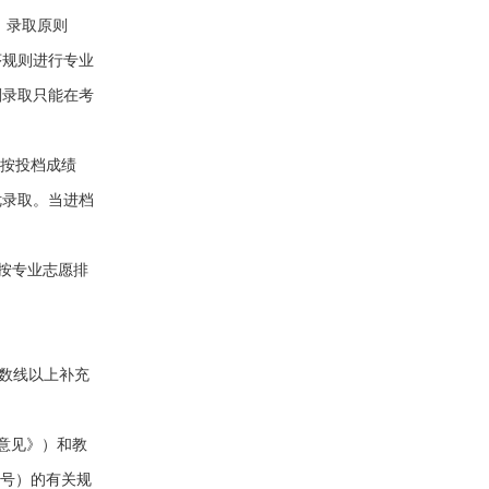
，录取原则
序规则进行专业
剂录取只能在考
生按投档成绩
优录取。当进档
内按专业志愿排
数线以上补充
意见》）和教
2号）的有关规