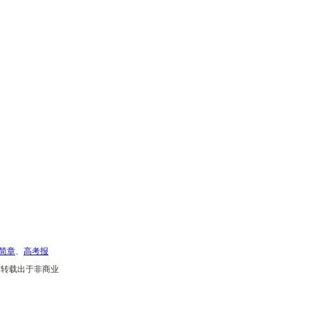
简章
、
高考报
站转载出于非商业