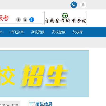
1
2
3
生
招飞指南
高校视频
高校微信
院校库
招生信息
西
海南
江苏