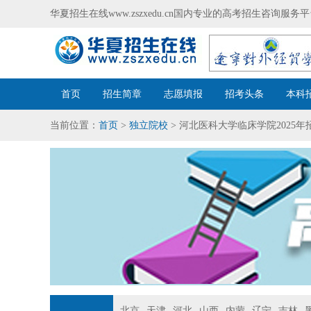
华夏招生在线www.zszxedu.cn国内专业的高考招生咨询
首页
招生简章
志愿填报
招考头条
本科
当前位置：
首页
>
独立院校
> 河北医科大学临床学院2025年
北京
天津
河北
山西
内蒙
辽宁
吉林