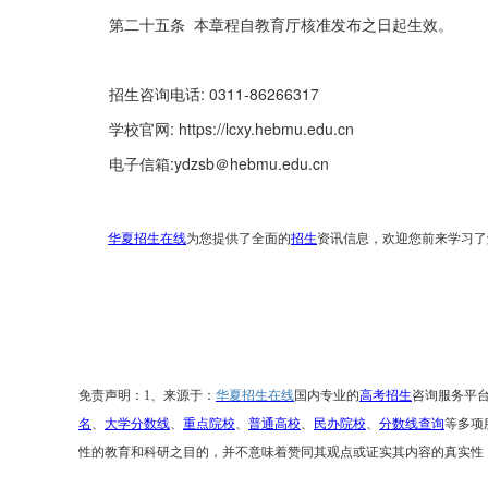
第二十五条 本章程自教育厅核准发布之日起生效。
招生咨询电话: 0311-86266317
学校官网: https://lcxy.hebmu.edu.cn
电子信箱:
ydzsb＠hebmu.edu.cn
华夏招生在线
为您提供了全面的
招生
资讯信息，欢迎您前来学习了
免责声明：
1、来源于：
华夏招生在线
国内专业的
高考招生
咨询服务平
名
、
大学分数线
、
重点院校
、
普通高校
、
民办院校
、
分数线查询
等多项
性的教育和科研之目的，并不意味着赞同其观点或证实其内容的真实性