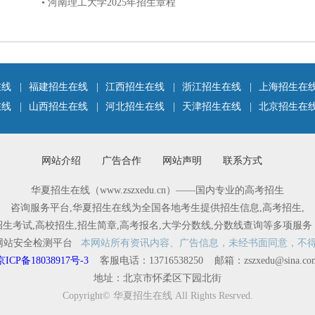
• 河南理工大学2025年招生章程
在线
|
福建招生在线
|
江西招生在线
|
浙江招生在线
|
上海招生在
在线
|
山西招生在线
|
河北招生在线
|
天津招生在线
|
北京招生在
网站介绍
广告合作
网站声明
联系方式
华夏招生在线（www.zszxedu.cn）——国内专业的高考招生
咨询服务平台,华夏招生在线为全国各地考生提供招生信息,高考招生,
招生考试,高校招生,招生简章,高考报名,大学分数线,分数线查询等多项服务
0网站安全检测平台
本网站所有资讯内容、广告信息，未经书面同意，不
京ICP备18038917号-3
客服电话：13716538250 邮箱：zszxedu@sina.co
地址：北京市怀柔区下园北街
Copyright© 华夏招生在线 All Rights Resrved.