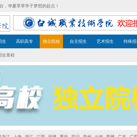
服务平台，华夏莘莘学子梦想的起点！
招生
高职高专
独立院校
自主招生
艺术招生
特殊招
招生章程
黑龙江
上海
浙江
江西
福建
重庆
四川
贵州
云南
西藏
广东
广