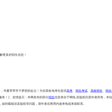
解更多的招生信息！
台，华夏莘莘学子梦想的起点！为全国各地考生提供
高考
、
招生考试
、
高校招生
、
招生
服务！
2、友情提示：本网发布的部分
招生
信息来自于网络,其版权归原作者所有，本
，如转载稿涉及版权等问题，请作者在两周内速来电或来函联系。