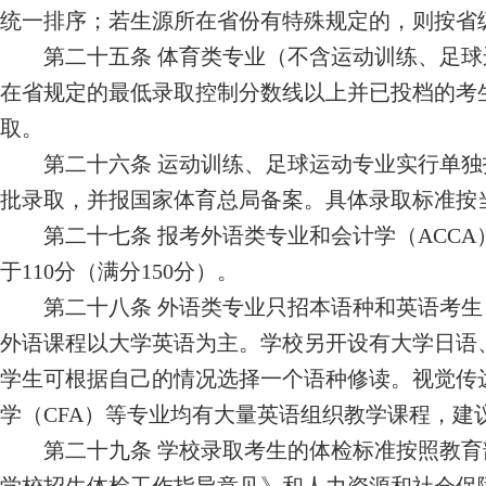
统一排序；若生源所在省份有特殊规定的，则按省
第二十
五
条
体育类专业（不含运动训练、足球
在省规定的最低录取控制分数线以上并已投档的考
取。
第二十
六
条
运动训练、足球运动专业实行单独
批录取，并报国家体育总局备案。具体录取标准按
第二十
七
条
报考外语类专业和会计学（
ACCA
于
110
分（满分
150
分）。
第
二十八
条
外语类专业只招本语种和英语考生
外语课程以大学英语为主。学校另开设有大学日语
学生可根据自己的情况选择一个语种修读。视觉传
学（
CFA
）
等
专业均有大量英语组织教学课程，建
第
二十九
条
学校录取考生的体检标准按照教育