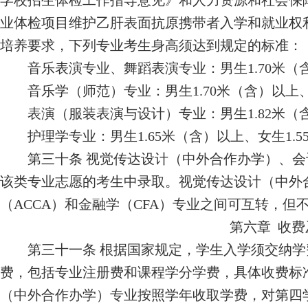
学校招生体检工作指导意见》和人力资源和社会保
业体检项目维护乙肝表面抗原携带者入学和就业权
培养要求，
下列专业考生身高须达到规定的标准：
音乐
表演专业
、舞蹈表演专业：男生
1.70
米（
音乐学（师范）专业：
男生
1.70
米（含）
以上
表演（服装表演与设计）专业：男生
1.8
2
米（
护理学专业：男生
1.65
米（含）以上、女生
1.5
第三十条
视觉传达设计（中外合作办学）
、
会
该类专业志愿的考生中录取。视觉传达设计（中外
（
ACCA
）和金融学（
CFA
）专业之间可互转，但
第六章
收费
第三十
一
条
根据国家规定，学生入学须交纳学
费，包括专业注册费和课程学分学费，具体收费标
（中外合作办学）专业按照学年收取学费，对第四