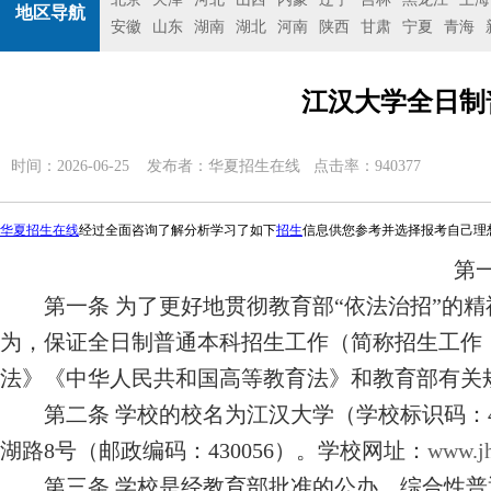
地区导航
安徽
山东
湖南
湖北
河南
陕西
甘肃
宁夏
青海
江汉大学全日制
时间：2026-06-25 发布者：
华夏招生在线
点击率：940377
华夏招生在线
经过全面咨询了解分析学习了如下
招生
信息供您参考并选择报考自己理
第
第一条
为了更好地贯彻教育部“依法治招”的精
为，保证全日制普通本科招生工作（简称招生工作
法》《中华人民共和国高等教育法》和教育部有关
第二条
学校的校名为江汉大学（学校标识码：
湖路
8
号（邮政编码：
430056
）。学校网址
：
www.jh
第三条
学校是经教育部批准的公办、综合性普