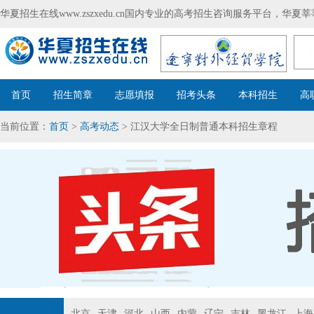
华夏招生在线www.zszxedu.cn国内专业的高考招生咨询服务平台，华
首页
招生简章
志愿填报
招考头条
本科招生
高
当前位置：
首页
>
高考动态
> 江汉大学全日制普通本科招生章程
北京
天津
河北
山西
内蒙
辽宁
吉林
黑龙江
上海