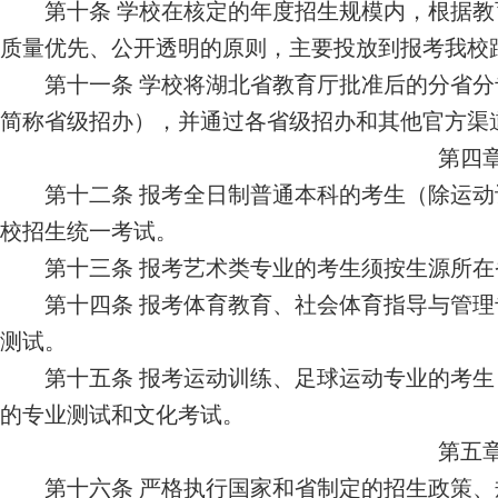
第十条
学校在核定的年度招生规模内，根据教
质量优先、公开透明的原则，主要投放到报考我校
第十
一
条
学校将湖北省教育厅批准后的分省分
简称省级招办），并通过各省级招办和其他官方渠
第四
第十
二
条
报考全日制普通本科的考生（除运动
校招生统一考试。
第十
三
条
报考艺术类专业的考生须按生源所在
第十
四
条
报考体育教育、社会体育指导与管理
测试。
第十
五
条
报考运动训练、足球运动专业的考生
的专业测试和文化考试。
第五
第
十六
条
严格执行国家和省制定的招生政策、