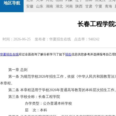
地区导航
安徽
山东
湖南
湖北
河南
陕西
甘肃
宁夏
青海
长春工程学院2
时间：2026-06-25 发布者：
华夏招生在线
点击率：940242
华夏招生在线
经过全面咨询了解分析学习了如下
招生
信息供您参考并选择报考自己理
第一章
总则
第一条
为规范
学校
2026年
招生工作，依据《中华人民共和国教育法
本章程。
第二条
本章程适用于
学校
2026年
普通高等教育的本科层次招生工作
第三条
学校全称：长春工程学院
办学类型：公办普通
本科学
校
层
次：本科