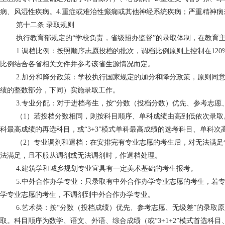
病、风湿性疾病。4.重症或难治性癫痫或其他神经系统疾病；严重精神
第十二条
录取规则
执行教育部规定的
“学校负责，省级招办监督”的录取体制，在教育
1.调档比例：按照顺序志愿投档的批次，调档比例原则上控制在12
比例结合各省相关文件并参考该省生源情况而定。
2.加分和降分政策：学校执行国家规定的加分和降分政策，原则同
绩的整数部分，下同）实施录取工作。
3.专业分配：对于进档考生，按“分数（投档分数）优先、参考志愿
（
1）若投档分数相同，则按科目顺序、单科成绩由高到低依次录取。
科最高成绩的再选科目，或“3+3”模式单科最高成绩的选考科目、单科
（
2）专业调剂和退档：在安排完有专业志愿的考生后，对无法满
法满足，且不服从调剂或无法调剂时，作退档处理。
4.建筑学和城乡规划专业宜具有一定美术基础的考生报考。
5.中外合作办学专业：只录取有中外合作办学专业志愿的考生，若
学专业志愿的考生，不调剂到中外合作办学专业。
6.艺术类：按“分数（投档成绩）优先、参考志愿、无级差”的录
取。科目顺序为数学、语文、外语、综合成绩（或“3+1+2”模式首选科