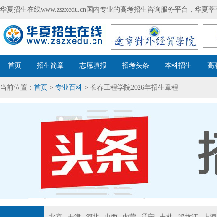
华夏招生在线www.zszxedu.cn国内专业的高考招生咨询服务平台，华
首页
招生简章
志愿填报
招考头条
本科招生
高
当前位置：
首页
>
专业百科
> 长春工程学院2026年招生章程
北京
天津
河北
山西
内蒙
辽宁
吉林
黑龙江
上海