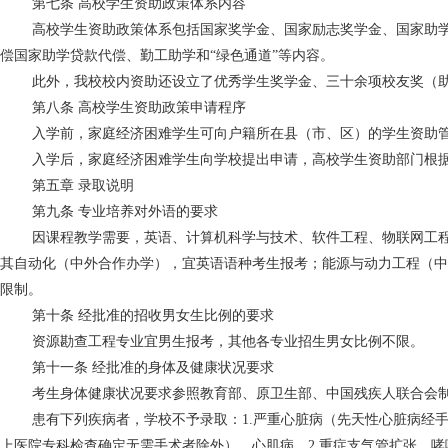
第七条
高校
学生资助政策体系内容
高校学生资助政策体系包括国家奖学金、国家励志奖学金、国家助
偿
国家助学
贷款代偿、勤工助学和
“
绿色通道
”
等内容。
此外，我校校内资助还设立了优秀学生奖学金、三十余项校友奖（
第八条
高校学生资助政策申请程序
入学前，
家庭经济困难学生可向户籍所在县（市、区）的学生资助
入学后，家庭经济困难学生向学校提出申请，
高校学生
资助部门根
第五章
录取说明
‍第九条 专业培养对外语的要求
因课程教学需要，英语、计算机科学与技术、软件工程、物联网工
其自动化（中外合作办学），宜英语语种考生报考；能源与动力工程（中
限制。
第十条
经批准的招收男女生比例的要求
资源勘查工程专业宜男生报考，其他各专业招生男女比例不限。
第十一条
经批准的身体及健康状况要求
考生身体健康状况要求参照教育部、原卫生部、中国残疾人联合会
患有下列疾病者，学校不予录取：
1.严重心脏病（先天性心脏病经
上医院专科检查确定无需手术者除外）、心肌病。2.重症支气管扩张、哮